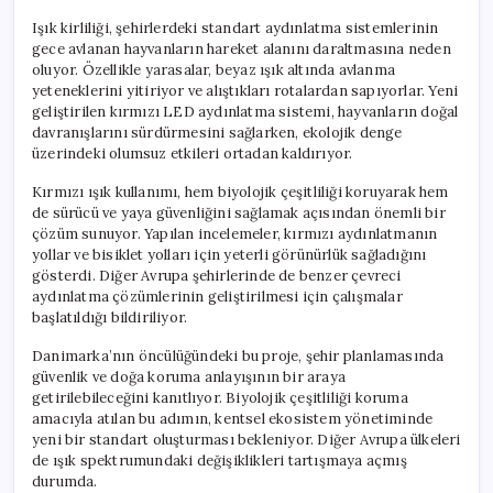
Işık kirliliği, şehirlerdeki standart aydınlatma sistemlerinin
gece avlanan hayvanların hareket alanını daraltmasına neden
oluyor. Özellikle yarasalar, beyaz ışık altında avlanma
yeteneklerini yitiriyor ve alıştıkları rotalardan sapıyorlar. Yeni
geliştirilen kırmızı LED aydınlatma sistemi, hayvanların doğal
davranışlarını sürdürmesini sağlarken, ekolojik denge
üzerindeki olumsuz etkileri ortadan kaldırıyor.
Kırmızı ışık kullanımı, hem biyolojik çeşitliliği koruyarak hem
de sürücü ve yaya güvenliğini sağlamak açısından önemli bir
çözüm sunuyor. Yapılan incelemeler, kırmızı aydınlatmanın
yollar ve bisiklet yolları için yeterli görünürlük sağladığını
gösterdi. Diğer Avrupa şehirlerinde de benzer çevreci
aydınlatma çözümlerinin geliştirilmesi için çalışmalar
başlatıldığı bildiriliyor.
Danimarka’nın öncülüğündeki bu proje, şehir planlamasında
güvenlik ve doğa koruma anlayışının bir araya
getirilebileceğini kanıtlıyor. Biyolojik çeşitliliği koruma
amacıyla atılan bu adımın, kentsel ekosistem yönetiminde
yeni bir standart oluşturması bekleniyor. Diğer Avrupa ülkeleri
de ışık spektrumundaki değişiklikleri tartışmaya açmış
durumda.