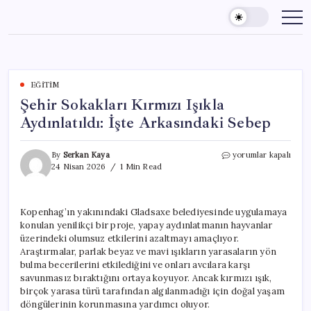
Skip
to
content
EĞITIM
Şehir Sokakları Kırmızı Işıkla
Aydınlatıldı: İşte Arkasındaki Sebep
Şehir
By
Serkan Kaya
yorumlar kapalı
Sokakları
24 Nisan 2026
1 Min Read
Kırmızı
Işıkla
Aydınlatıldı:
Kopenhag’ın yakınındaki Gladsaxe belediyesinde uygulamaya
İşte
konulan yenilikçi bir proje, yapay aydınlatmanın hayvanlar
Arkasındaki
Sebep
üzerindeki olumsuz etkilerini azaltmayı amaçlıyor.
için
Araştırmalar, parlak beyaz ve mavi ışıkların yarasaların yön
bulma becerilerini etkilediğini ve onları avcılara karşı
savunmasız bıraktığını ortaya koyuyor. Ancak kırmızı ışık,
birçok yarasa türü tarafından algılanmadığı için doğal yaşam
döngülerinin korunmasına yardımcı oluyor.