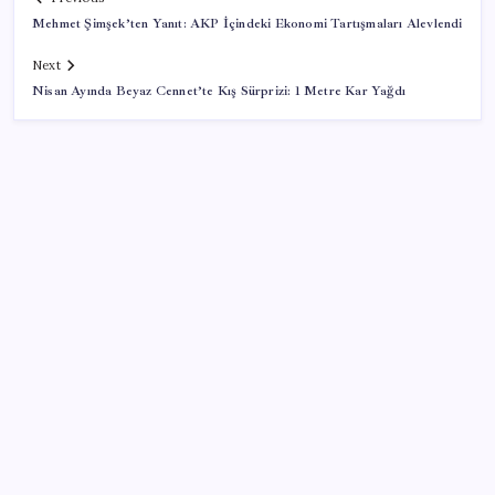
Mehmet Şimşek’ten Yanıt: AKP İçindeki Ekonomi Tartışmaları Alevlendi
Next
Nisan Ayında Beyaz Cennet’te Kış Sürprizi: 1 Metre Kar Yağdı
SON YAZILAR
TBMM Adalet Komisyonu’nda ‘süreç yasası’
gerginliği: İzdiham yaşandı, ezilme tehlikesi
geçirdiler!
ABD tarım dışı istihdam verisinde negatif sürpriz