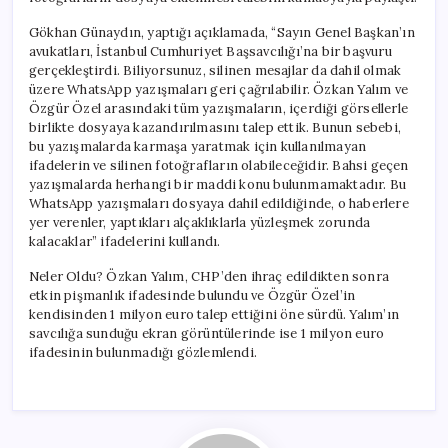
için
Gökhan Günaydın, yaptığı açıklamada, “Sayın Genel Başkan’ın
avukatları, İstanbul Cumhuriyet Başsavcılığı’na bir başvuru
gerçekleştirdi. Biliyorsunuz, silinen mesajlar da dahil olmak
üzere WhatsApp yazışmaları geri çağrılabilir. Özkan Yalım ve
Özgür Özel arasındaki tüm yazışmaların, içerdiği görsellerle
birlikte dosyaya kazandırılmasını talep ettik. Bunun sebebi,
bu yazışmalarda karmaşa yaratmak için kullanılmayan
ifadelerin ve silinen fotoğrafların olabileceğidir. Bahsi geçen
yazışmalarda herhangi bir maddi konu bulunmamaktadır. Bu
WhatsApp yazışmaları dosyaya dahil edildiğinde, o haberlere
yer verenler, yaptıkları alçaklıklarla yüzleşmek zorunda
kalacaklar” ifadelerini kullandı.
Neler Oldu? Özkan Yalım, CHP’den ihraç edildikten sonra
etkin pişmanlık ifadesinde bulundu ve Özgür Özel’in
kendisinden 1 milyon euro talep ettiğini öne sürdü. Yalım’ın
savcılığa sunduğu ekran görüntülerinde ise 1 milyon euro
ifadesinin bulunmadığı gözlemlendi.