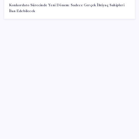
Konkordato Sürecinde Yeni Dönem: Sadece Gerçek İhtiyaç Sahipleri
İlan Edebilecek
SON YAZILAR
Telif baskısı sonuç verdi: Suno şarkılarına dijital imza
geliyor
Citi, üçüncü çeyrek petrol tahminini yükseltti
Adalet Bakanlığı ‘projesi’: Hâkim ve savcılar yapay
zekâyla ‘örgüt tahmini’ yapacak!
TBMM Adalet Komisyonu’nda ‘süreç yasası’