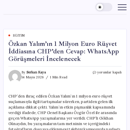
Skip
to
content
EĞITIM
Özkan Yalım’ın 1 Milyon Euro Rüşvet
İddiasına CHP’den Cevap: WhatsApp
Görüşmeleri İncelenecek
Özkan
By
Serkan Kaya
yorumlar kapalı
Yalım’ın
14 Mayıs 2026
1 Min Read
1
Milyon
Euro
CHP’den ihraç edilen Özkan Yalım’ın 1 milyon euro rüşvet
Rüşvet
suçlamasıyla ilgili tartışmalar sürerken, partiden gelen ilk
İddiasına
CHP’den
açıklama dikkat çekti. Yalım’ın etkin pişmanlık kapsamında
Cevap:
verdiği ifadede, CHP Genel Başkanı Özgür Özel ile arasında
WhatsApp
geçen WhatsApp yazışmalarına yer verildi. CHP’li Gökhan
Görüşmeleri
Günaydın, bu yazışmaların tam metninin ve içeriğindeki
İncelenecek
fotoğrafların dosyaya eklenmesi talebini kamuoyuyla paylaştı.